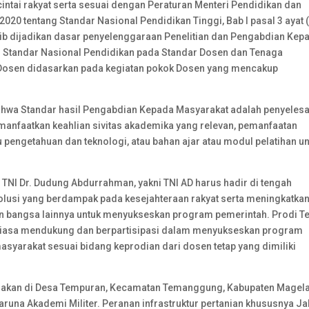
tai rakyat serta sesuai dengan Peraturan Menteri Pendidikan dan
20 tentang Standar Nasional Pendidikan Tinggi, Bab I pasal 3 ayat (
jib dijadikan dasar penyelenggaraan Penelitian dan Pengabdian Kep
ang Standar Nasional Pendidikan pada Standar Dosen dan Tenaga
 Dosen didasarkan pada kegiatan pokok Dosen yang mencakup
 bahwa Standar hasil Pengabdian Kepada Masyarakat adalah penyeles
nfaatkan keahlian sivitas akademika yang relevan, pemanfaatan
pengetahuan dan teknologi, atau bahan ajar atau modul pelatihan u
 TNI Dr. Dudung Abdurrahman, yakni TNI AD harus hadir di tengah
olusi yang berdampak pada kesejahteraan rakyat serta meningkatka
en bangsa lainnya untuk menyukseskan program pemerintah. Prodi Te
ntiasa mendukung dan berpartisipasi dalam menyukseskan program
syarakat sesuai bidang keprodian dari dosen tetap yang dimiliki
sanakan di Desa Tempuran, Kecamatan Temanggung, Kabupaten Magel
aruna Akademi Militer. Peranan infrastruktur pertanian khususnya Ja