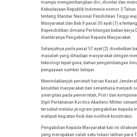
mampu mengembangkan diri, dicintai dan mencin
Kebudayaan Republik Indonesia nomor 3 Tahun 20
tentang Standar Nasional Pendidikan Tinggi wa
Masyarakat dan Bab II pasal 30 ayat (1) a tent
Kependidikan dimana Perhitungan beban kerja
diantaranya Pengabdian Kepada Masyarakat.
Selanjutnya pada pasal 57 ayat (2) disebutkan
masalah yang dihadapi masyarakat dengan mema
teknologi tepat guna, bahan pengembangan ilmu 
pengayaan sumber belajar.
Menindaklanjuti perintah harian Kasad Jenderal
kesulitan masyarakat dan senantiasa menjadi s
sinergitas pada pemerintah, Polri dan kompon
Sipil Pertahanan Kordos Akademi Militer sena
tersebut melalui program pengabdian kepada ma
meliputi kegiatan fisik dan nonfisik konstruksi.
Pengabdian Kepada Masyarakat kali ini dilak
yang merupakan salah satu lokasi latihan para T