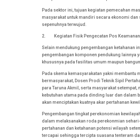
Pada sektor ini, tujuan kegiatan pemecahan 
masyarakat untuk mandiri secara ekonomi dan s
sepenuhnya terwujud.
2. Kegiatan Fisik Pengecatan Pos Keamanan
Selain mendukung pengembangan ketahanan infra
pengembangan komponen pendukung lainnya ya
khususnya pada fasilitas umum maupun banguna
Pada skema kemasyarakatan yakni membantu m
bermasyarakat, Dosen Prodi Teknik Sipil Pertaha
para Taruna Akmil, serta masyarakat setempa
kebutuhan utama pada dinding luar dan dalam 
akan menciptakan kuatnya akar pertahanan kewi
Pengembangan tingkat perekonomian kewilayah
dalam melaksanakan roda perekonmian sehari
pertahanan dan ketahanan potensi wilayah setem
tercapai sehingga tercipta suasana tenteram d