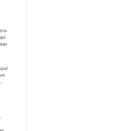
erlu
pil
 dan
ujud
uni
,
a
dan