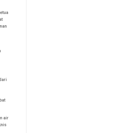
ketua
at
unan
n
dari
bat
n air
knis