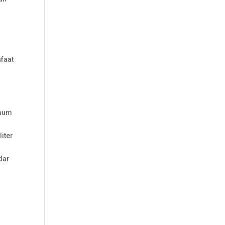
faat
umum
iter
dar