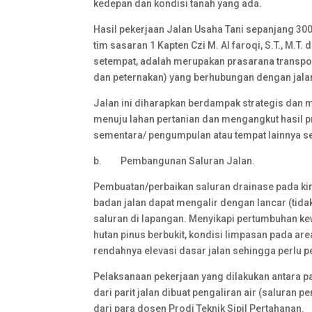
kedepan dan kondisi tanah yang ada.
Hasil pekerjaan Jalan Usaha Tani sepanjang 30
tim sasaran 1 Kapten Czi M. Al faroqi, S.T., M.
setempat, adalah merupakan prasarana transpor
dan peternakan) yang berhubungan dengan jala
Jalan ini diharapkan berdampak strategis dan 
menuju lahan pertanian dan mengangkut hasil 
sementara/ pengumpulan atau tempat lainnya se
b. Pembangunan Saluran Jalan.
Pembuatan/perbaikan saluran drainase pada kir
badan jalan dapat mengalir dengan lancar (tid
saluran di lapangan. Menyikapi pertumbuhan k
hutan pinus berbukit, kondisi limpasan pada are
rendahnya elevasi dasar jalan sehingga perlu
Pelaksanaan pekerjaan yang dilakukan antara 
dari parit jalan dibuat pengaliran air (saluran
dari para dosen Prodi Teknik Sipil Pertahanan.