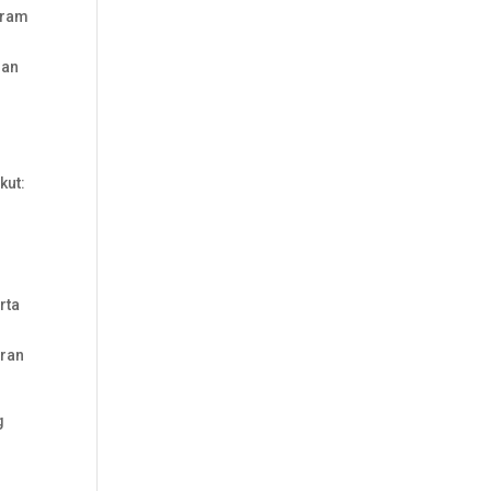
gram
uan
kut:
rta
uran
g