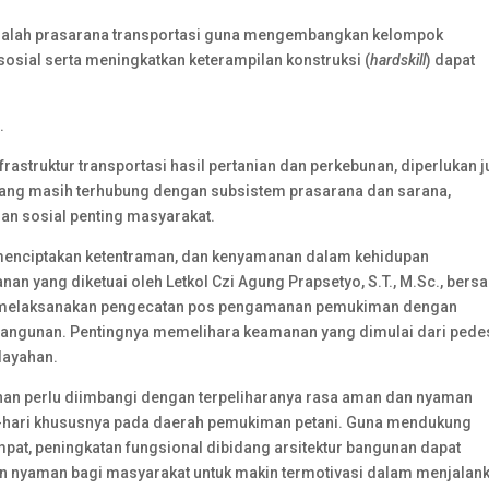
masalah prasarana transportasi guna mengembangkan kelompok
osial serta meningkatkan keterampilan konstruksi (
hardskill
) dapat
.
struktur transportasi hasil pertanian dan perkebunan, diperlukan 
ng masih terhubung dengan subsistem prasarana dan sarana,
n sosial penting masyarakat.
enciptakan ketentraman, dan kenyamanan dalam kehidupan
nan yang diketuai oleh Letkol Czi Agung Prapsetyo, S.T., M.Sc., ber
t, melaksanakan pengecatan pos pengamanan pemukiman dengan
bangunan. Pentingnya memelihara keamanan yang dimulai dari ped
layahan.
an perlu diimbangi dengan terpeliharanya rasa aman dan nyaman
-hari khususnya pada daerah pemukiman petani. Guna mendukung
pat, peningkatan fungsional dibidang arsitektur bangunan dapat
an nyaman bagi masyarakat untuk makin termotivasi dalam menjalan