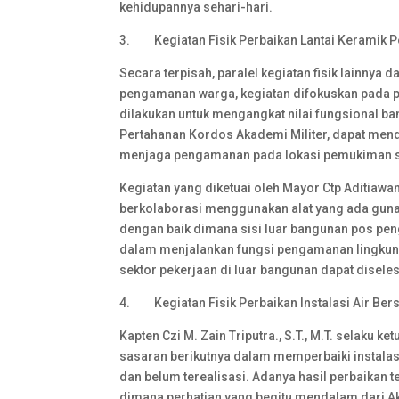
kehidupannya sehari-hari.
3. Kegiatan Fisik Perbaikan Lantai Keramik
Secara terpisah, paralel kegiatan fisik lainn
pengamanan warga, kegiatan difokuskan pada p
dilakukan untuk mengangkat nilai fungsional ba
Pertahanan Kordos Akademi Militer, dapat men
menjaga pengamanan pada lokasi pemukiman 
Kegiatan yang diketuai oleh Mayor Ctp Aditiawan
berkolaborasi menggunakan alat yang ada guna 
dengan baik dimana sisi luar bangunan pos penga
dalam menjalankan fungsi pengamanan lingku
sektor pekerjaan di luar bangunan dapat disele
4. Kegiatan Fisik Perbaikan Instalasi Air Bers
Kapten Czi M. Zain Triputra., S.T., M.T. selaku k
sasaran berikutnya dalam memperbaiki instalas
dan belum terealisasi. Adanya hasil perbaikan t
dimana perhatian yang begitu mendalam dari Akm