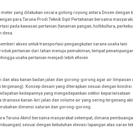
0 meter yang dilakukan secara gotong royong antara Dosen dengan 
T. dengan para Taruna Prodi Teknik Sipil Pertahanan bersama masyarak
tasi pada kawasan pertanian (tanaman pangan, holtikultura, perkeb
n desa.
memberi akses untuk transportasi pengangkutan sarana usaha tani
produk pertanian dari lahan menuju pemukiman, tempat penampunga
hingga usaha pertanian menjadi lebih efisien.
i dan atau kanan badan jalan dan gorong-gorong agar air limpasan 
ak tergenang). Konsep desain yang diterapkan sesuai dengan kondisi
ewilayahan kedepannya yang mengedepankan sektor kepariwisataan
a drainase kanan-kiri jalan dan volume air yang sering tergenang aki
 perubahan dimensi saluran dan gorong-gorong.
para Taruna Akmil bersama masyarakat setempat, dimana pembuanga
 pembuangan) sesuai dengan kebutuhan elevasi lapangan atas saran te