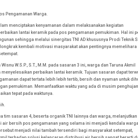
 Pos Pengamanan Warga.
ya dalam menciptakan kenyamanan dalam melaksanakan kegiatan
erbaikan lantai keramik pada pos pengamanan pemukiman. Hal ini p
ngunan sehingga melalui sinergitas TNI AD khususnya Prodi Teknik Si
dongkrak kembali motivasi masyarakat akan pentingnya memelihara
setempat.
 Wisnu W.S.P., S.T., M.M. pada sasaran 3 ini, warga dan Taruna Akmil
menyelesaikan perbaikan lantai keramik. Tujuan sasaran dapat terw
manan dapat tertata lebih lebih tertib, bersih dan nyaman untuk dih
ngan pemukiman. Memanfaatkan waktu yang ada di musim penghujan
saikan tepat pada waktunya.
ih.
etua tim sasaran 4, beserta organik TNI lainnya dan warga, melanjutkan
i air bersih pos pengamanan yang selama ini menjadi kendala warg
ersebut menjadi nilai tambah tersendiri bagi masyarakat setempat,
il terhadap solusi kelancaran distribusi air bersih sangat berarti 