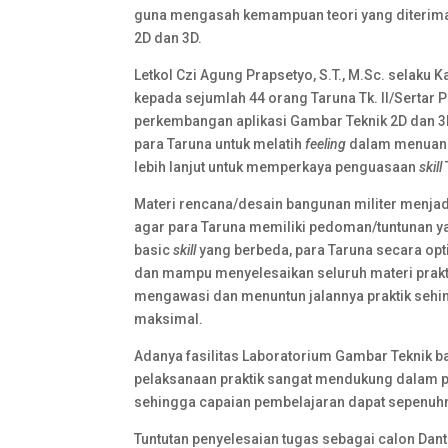
guna mengasah kemampuan teori yang diterima d
2D dan 3D.
Letkol Czi Agung Prapsetyo, S.T., M.Sc. selaku
kepada sejumlah 44 orang Taruna Tk. II/Sertar 
perkembangan aplikasi Gambar Teknik 2D dan 3
para Taruna untuk melatih
feeling
dalam menuang
lebih lanjut untuk memperkaya penguasaan
skill
Materi rencana/desain bangunan militer menjad
agar para Taruna memiliki pedoman/tuntunan y
basic
skill
yang berbeda, para Taruna secara op
dan mampu menyelesaikan seluruh materi prakt
mengawasi dan menuntun jalannya praktik seh
maksimal.
Adanya fasilitas Laboratorium Gambar Teknik
pelaksanaan praktik sangat mendukung dalam p
sehingga capaian pembelajaran dapat sepenuhn
Tuntutan penyelesaian tugas sebagai calon Dant