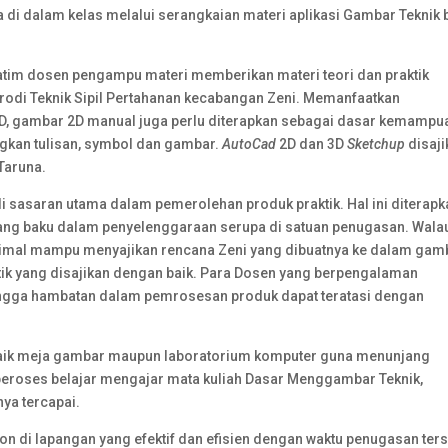
i dalam kelas melalui serangkaian materi aplikasi Gambar Teknik 
 Katim dosen pengampu materi memberikan materi teori dan praktik
Prodi Teknik Sipil Pertahanan kecabangan Zeni. Memanfaatkan
D, gambar 2D manual juga perlu diterapkan sebagai dasar kemampu
kan tulisan, symbol dan gambar.
AutoCad
2D dan 3D
Sketchup
disaji
Taruna.
i sasaran utama dalam pemerolehan produk praktik. Hal ini diterapk
ang baku dalam penyelenggaraan serupa di satuan penugasan. Wala
timal mampu menyajikan rencana Zeni yang dibuatnya ke dalam gam
ik yang disajikan dengan baik. Para Dosen yang berpengalaman
ingga hambatan dalam pemrosesan produk dapat teratasi dengan
 baik meja gambar maupun laboratorium komputer guna menunjang
eroses belajar mengajar mata kuliah Dasar Menggambar Teknik,
ya tercapai.
on di lapangan yang efektif dan efisien dengan waktu penugasan ter