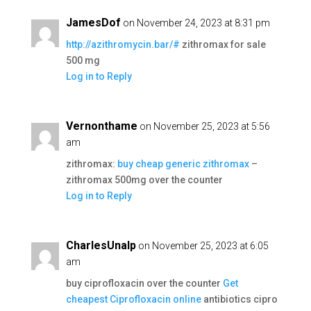
JamesDof
on November 24, 2023 at 8:31 pm
http://azithromycin.bar/#
zithromax for sale
500 mg
Log in to Reply
Vernonthame
on November 25, 2023 at 5:56
am
zithromax:
buy cheap generic zithromax
–
zithromax 500mg over the counter
Log in to Reply
CharlesUnalp
on November 25, 2023 at 6:05
am
buy ciprofloxacin over the counter
Get
cheapest Ciprofloxacin online
antibiotics cipro