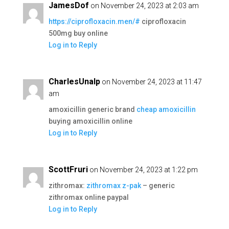
JamesDof
on November 24, 2023 at 2:03 am
https://ciprofloxacin.men/#
ciprofloxacin
500mg buy online
Log in to Reply
CharlesUnalp
on November 24, 2023 at 11:47
am
amoxicillin generic brand
cheap amoxicillin
buying amoxicillin online
Log in to Reply
ScottFruri
on November 24, 2023 at 1:22 pm
zithromax:
zithromax z-pak
– generic
zithromax online paypal
Log in to Reply