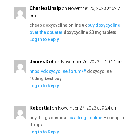
CharlesUnalp
on November 26, 2023 at 6:42
pm
cheap doxycycline online uk
buy doxycycline
over the counter
doxycycline 20 mg tablets
Log in to Reply
JamesDof
on November 26, 2023 at 10:14 pm
https://doxycycline.forum/#
doxycycline
100mg best buy
Log in to Reply
Robertlal
on November 27, 2023 at 9:24 am
buy drugs canada:
buy drugs online
– cheap rx
drugs
Log in to Reply