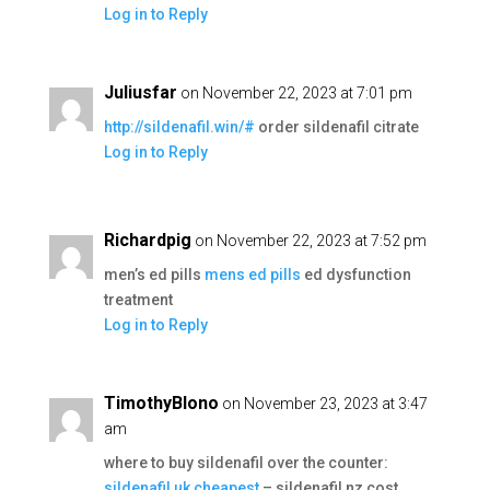
Log in to Reply
Juliusfar
on November 22, 2023 at 7:01 pm
http://sildenafil.win/#
order sildenafil citrate
Log in to Reply
Richardpig
on November 22, 2023 at 7:52 pm
men’s ed pills
mens ed pills
ed dysfunction
treatment
Log in to Reply
TimothyBlono
on November 23, 2023 at 3:47
am
where to buy sildenafil over the counter:
sildenafil uk cheapest
– sildenafil nz cost