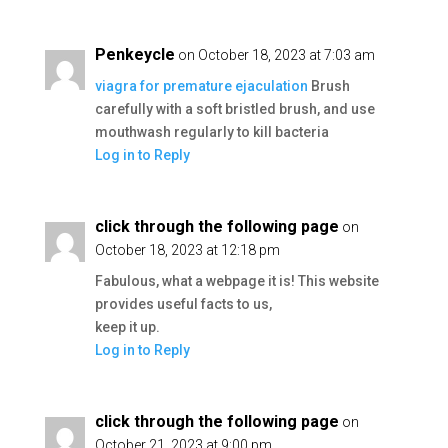
Penkeycle
on October 18, 2023 at 7:03 am
viagra for premature ejaculation
Brush
carefully with a soft bristled brush, and use
mouthwash regularly to kill bacteria
Log in to Reply
click through the following page
on
October 18, 2023 at 12:18 pm
Fabulous, what a webpage it is! This website
provides useful facts to us,
keep it up.
Log in to Reply
click through the following page
on
October 21, 2023 at 9:00 pm