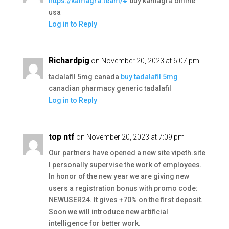
https://kamagra.team/#
buy kamagra online
usa
Log in to Reply
Richardpig
on November 20, 2023 at 6:07 pm
tadalafil 5mg canada
buy tadalafil 5mg
canadian pharmacy generic tadalafil
Log in to Reply
top ntf
on November 20, 2023 at 7:09 pm
Our partners have opened a new site vipeth.site
I personally supervise the work of employees.
In honor of the new year we are giving new
users a registration bonus with promo code:
NEWUSER24. It gives +70% on the first deposit.
Soon we will introduce new artificial
intelligence for better work.