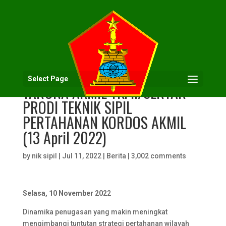
PRAKTIK MEKANIKA TEKNIK
Select Page
TARUNA AKMIL TK. II/SERTAR
PRODI TEKNIK SIPIL
PERTAHANAN KORDOS AKMIL
(13 April 2022)
by
nik sipil
|
Jul 11, 2022
|
Berita
|
3,002 comments
Selasa, 10 November 202
2
Dinamika penugasan yang makin meningkat
mengimbangi tuntutan strategi pertahanan wilayah