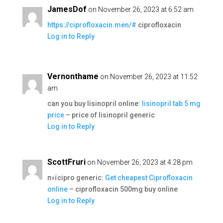
JamesDof
on November 26, 2023 at 6:52 am
https://ciprofloxacin.men/#
ciprofloxacin
Log in to Reply
Vernonthame
on November 26, 2023 at 11:52
am
can you buy lisinopril online:
lisinopril tab 5 mg
price
– price of lisinopril generic
Log in to Reply
ScottFruri
on November 26, 2023 at 4:28 pm
п»їcipro generic:
Get cheapest Ciprofloxacin
online
– ciprofloxacin 500mg buy online
Log in to Reply