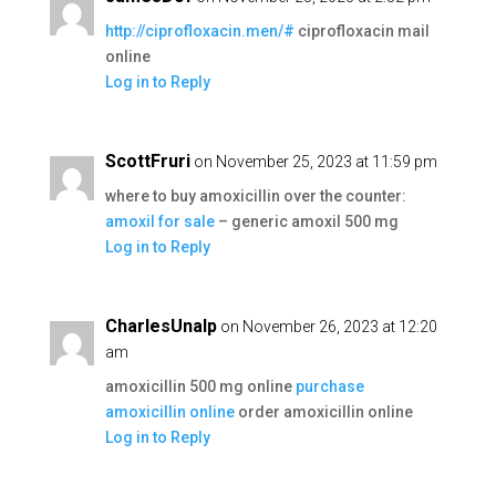
http://ciprofloxacin.men/#
ciprofloxacin mail
online
Log in to Reply
ScottFruri
on November 25, 2023 at 11:59 pm
where to buy amoxicillin over the counter:
amoxil for sale
– generic amoxil 500 mg
Log in to Reply
CharlesUnalp
on November 26, 2023 at 12:20
am
amoxicillin 500 mg online
purchase
amoxicillin online
order amoxicillin online
Log in to Reply