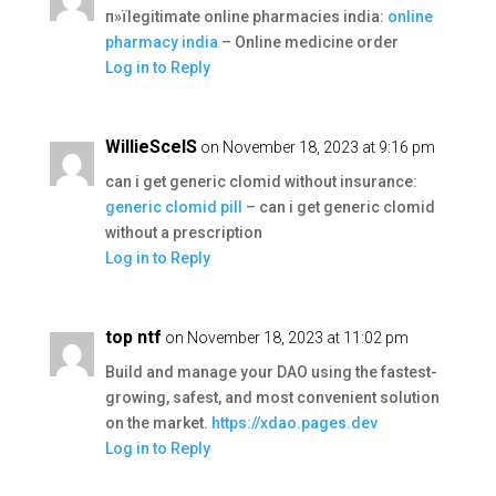
п»їlegitimate online pharmacies india:
online
pharmacy india
– Online medicine order
Log in to Reply
WillieScelS
on November 18, 2023 at 9:16 pm
can i get generic clomid without insurance:
generic clomid pill
– can i get generic clomid
without a prescription
Log in to Reply
top ntf
on November 18, 2023 at 11:02 pm
Build and manage your DAO using the fastest-
growing, safest, and most convenient solution
on the market.
https://xdao.pages.dev
Log in to Reply