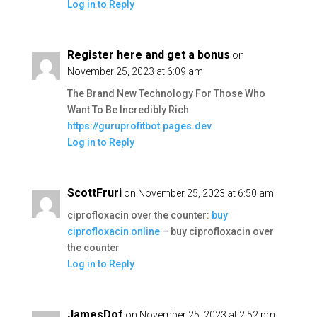
Log in to Reply
Register here and get a bonus
on
November 25, 2023 at 6:09 am
The Brand New Technology For Those Who
Want To Be Incredibly Rich
https://guruprofitbot.pages.dev
Log in to Reply
ScottFruri
on November 25, 2023 at 6:50 am
ciprofloxacin over the counter:
buy
ciprofloxacin online
– buy ciprofloxacin over
the counter
Log in to Reply
JamesDof
on November 25, 2023 at 2:52 pm