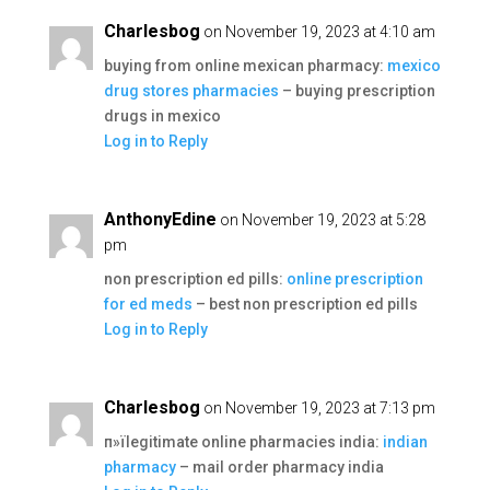
Charlesbog
on November 19, 2023 at 4:10 am
buying from online mexican pharmacy:
mexico
drug stores pharmacies
– buying prescription
drugs in mexico
Log in to Reply
AnthonyEdine
on November 19, 2023 at 5:28
pm
non prescription ed pills:
online prescription
for ed meds
– best non prescription ed pills
Log in to Reply
Charlesbog
on November 19, 2023 at 7:13 pm
п»їlegitimate online pharmacies india:
indian
pharmacy
– mail order pharmacy india