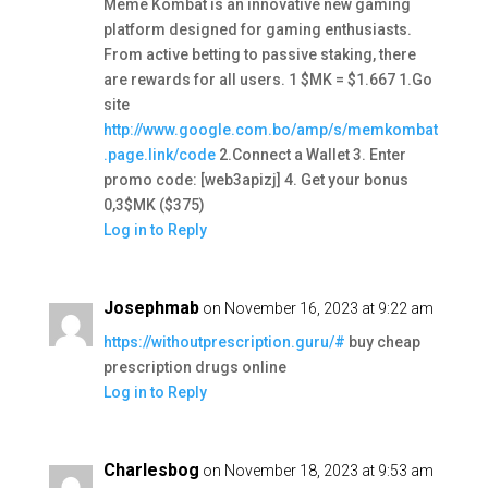
Meme Kombat is an innovative new gaming
platform designed for gaming enthusiasts.
From active betting to passive staking, there
are rewards for all users. 1 $MK = $1.667 1.Go
site
http://www.google.com.bo/amp/s/memkombat
.page.link/code
2.Connect a Wallet 3. Enter
promo code: [web3apizj] 4. Get your bonus
0,3$MK ($375)
Log in to Reply
Josephmab
on November 16, 2023 at 9:22 am
https://withoutprescription.guru/#
buy cheap
prescription drugs online
Log in to Reply
Charlesbog
on November 18, 2023 at 9:53 am